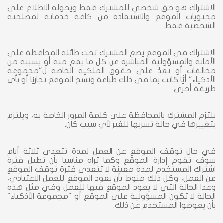
الاشتراك هو حق شخصي للمشترك فقط ويخوله الاطلاع على
محتويات الموقع والاستفادة من كافة خدماته لمصلحته
الشخصية فقط.
الاشتراك في الموقع يضع المشترك تحت طائلة المحافظة على
الأمانة والمسؤولية المباشرة عن كل ما يقع منه أو يسببه من
مخالفات أو تعدٍّ على حقوق الملكية الخاصة ل"مجموعة
الأذكياء" أيًّا كانت بما في ذلك طباعة ونسخ الموقع تجاريًا أو بأي
طريقة أخرى.
يلتزم المشترك بالمحافظة على كلمة المرور الخاصة به، ويلتزم
بتغييرها في حالة تسربها للغير لأي سبب كان.
في حال توقف الموقع عن العمل لمدة تتعدى ثلاثة أيام
سوف تقوم إدارة الموقع وكما تراه مناسبا بأن تطيل فترة
اشتراك المستخدم لمدة معينة لا تتعدى فترة توقف الموقع
عن العمل، وكل ذلك منوط بأن يعود الموقع للعمل الاعتيادي،
وعدا الحالة التي لا يعود الموقع فيها للعمل وفي مثل هذه
الحالة لا تكون المسؤولية على الموقع أو "مجموعة الأذكياء"
بأن يعوضوا المستخدم عن ذلك.