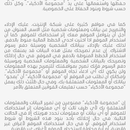
حفظها واستعمالها على يد "مجموعة الأذكياء"، وكل ذلك
حسب شروط وبنود الحفاظ على الخصوصية.
كما في مواقع كثيرة على شبكة الإنترنت، عليك الإدلاء
والتصريح عن بيانات ومعلومات شخصية مثل: الاسم، العنوان، من
أجل أن يتواصل الموقع معك إثر استخدامك للموقع. كما أن
استخدام الموقع اذا اخترت احدى الخطط المالية منوط بالدفع،
لذلك عليك بالإدلاء ببياناتك الشخصية ووسيلة دفع رسوم
الاشتراك. إن عدم تصريحك بمثل هذه البيانات قد يمنعك من
استخدام الخطط المنوطة بالدفع في الموقع. في حال إدلائك
وتصريحك بالبيانات الشخصية والمعلومات الشخصية وبوسيلة
دفع الرسوم فإنك تصرح بموافقتك للتصريح بهذه المعلومات
ولن يكون لك أي ادعاء تجاه الموقع أو "مجموعة الأذكياء".
بإمكانك أن تطلب من الموقع أو "مجموعة الأذكياء" أن "يمحو"
بياناتك أو المعلومات المتعلقة بك، وفي حال طَلَبْتَ ذلك يعمل
"مجموعة الأذكياء" حسب تعليمات القوانين المتعلق بالأمر.
إن "مجموعة الأذكياء" ممنوعين من تمرير البيانات والمعلومات
المتعلقة بك لأي طرف ثالث أو أي معلومات إثر استخدامك
للموقع أو أي بيانات أو معلومات تحدد هويتك إلا في الحالات
التالية: في حال إخلالك بأحد بنود هذه الشروط أو شروط
استخدام الموقع، أو في حال استخدامك الموقع لأغراض غير
قانونية، أو أية محاولة لاستخدام الموقع لأغراض غير قانونية.