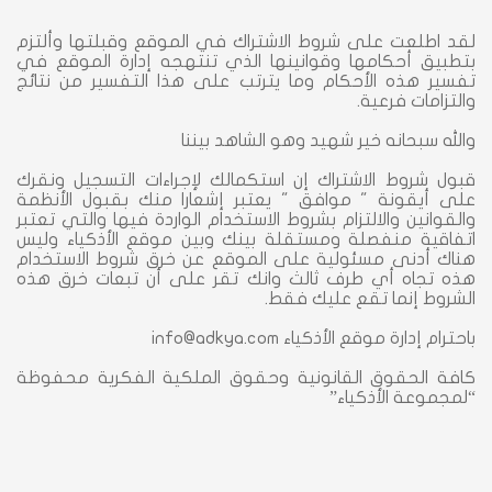
لقد اطلعت على شروط الاشتراك في الموقع وقبلتها وألتزم
بتطبيق أحكامها وقوانينها الذي تنتهجه إدارة الموقع في
تفسير هذه الأحكام وما يترتب على هذا التفسير من نتائج
والتزامات فرعية.
والله سبحانه خير شهيد وهو الشاهد بيننا
قبول شروط الاشتراك إن استكمالك لإجراءات التسجيل ونقرك
على أيقونة " موافق " يعتبر إشعارا منك بقبول الأنظمة
والقوانين والالتزام بشروط الاستخدام الواردة فيها والتي تعتبر
اتفاقية منفصلة ومستقلة بينك وبين موقع الأذكياء وليس
هناك أدنى مسئولية على الموقع عن خرق شروط الاستخدام
هذه تجاه أي طرف ثالث وانك تقر على أن تبعات خرق هذه
الشروط إنما تقع عليك فقط.
باحترام إدارة موقع الأذكياء info@adkya.com
كافة الحقوق القانونية وحقوق الملكية الفكرية محفوظة
“لمجموعة الأذكياء”